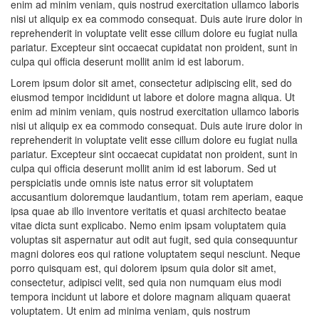
enim ad minim veniam, quis nostrud exercitation ullamco laboris
nisi ut aliquip ex ea commodo consequat. Duis aute irure dolor in
reprehenderit in voluptate velit esse cillum dolore eu fugiat nulla
pariatur. Excepteur sint occaecat cupidatat non proident, sunt in
culpa qui officia deserunt mollit anim id est laborum.
Lorem ipsum dolor sit amet, consectetur adipiscing elit, sed do
eiusmod tempor incididunt ut labore et dolore magna aliqua. Ut
enim ad minim veniam, quis nostrud exercitation ullamco laboris
nisi ut aliquip ex ea commodo consequat. Duis aute irure dolor in
reprehenderit in voluptate velit esse cillum dolore eu fugiat nulla
pariatur. Excepteur sint occaecat cupidatat non proident, sunt in
culpa qui officia deserunt mollit anim id est laborum. Sed ut
perspiciatis unde omnis iste natus error sit voluptatem
accusantium doloremque laudantium, totam rem aperiam, eaque
ipsa quae ab illo inventore veritatis et quasi architecto beatae
vitae dicta sunt explicabo. Nemo enim ipsam voluptatem quia
voluptas sit aspernatur aut odit aut fugit, sed quia consequuntur
magni dolores eos qui ratione voluptatem sequi nesciunt. Neque
porro quisquam est, qui dolorem ipsum quia dolor sit amet,
consectetur, adipisci velit, sed quia non numquam eius modi
tempora incidunt ut labore et dolore magnam aliquam quaerat
voluptatem. Ut enim ad minima veniam, quis nostrum